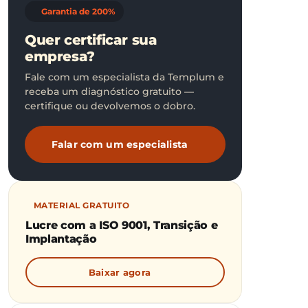
Garantia de 200%
Quer certificar sua
empresa?
Fale com um especialista da Templum e
receba um diagnóstico gratuito —
certifique ou devolvemos o dobro.
Falar com um especialista
MATERIAL GRATUITO
Lucre com a ISO 9001, Transição e
Implantação
Baixar agora