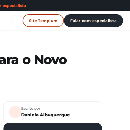
 especialista
Site Templum
Falar com especialista
ara o Novo
Escrito por
Daniela Albuquerque