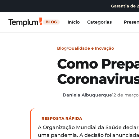
Garantia de 
Início
Categorias
Presen
BLOG
Blog
/
Qualidade e Inovação
Como Prepa
Coronaviru
Daniela Albuquerque
12 de março
RESPOSTA RÁPIDA
A Organização Mundial da Saúde declaro
uma pandemia. A decisão foi anunciada