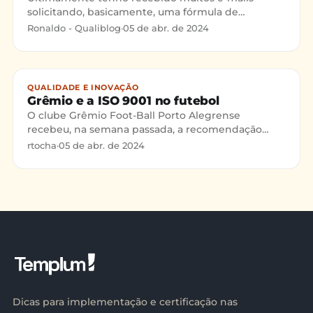
solicitando, basicamente, uma fórmula de
implementação da ISO para leigos.
Ronaldo - Qualiblog
·
05 de abr. de 2024
QUALIDADE E INOVAÇÃO
Grêmio e a ISO 9001 no futebol
O clube Grêmio Foot-Ball Porto Alegrense
recebeu, na semana passada, a recomendação
para a certificação ISO
rtocha
·
05 de abr. de 2024
9001(https://certificacaoiso.com.br/iso-9001/ "
Dicas para implementação e certificação nas