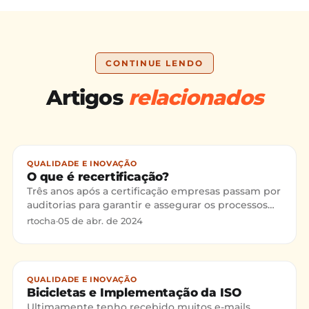
CONTINUE LENDO
Artigos
relacionados
QUALIDADE E INOVAÇÃO
O que é recertificação?
Três anos após a certificação empresas passam por
auditorias para garantir e assegurar os processos
de gerenciamento da qualidade e manter em dia
rtocha
·
05 de abr. de 2024
o selo IS
QUALIDADE E INOVAÇÃO
Bicicletas e Implementação da ISO
Ultimamente tenho recebido muitos e-mails