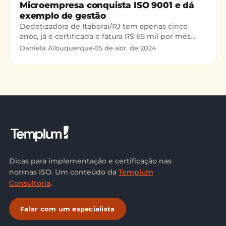
Microempresa conquista ISO 9001 e dá
exemplo de gestão
Dedetizadora de Itaboraí/RJ tem apenas cinco
anos, já é certificada e fatura R$ 65 mil por mês
Maria Eugênia Maciel Ribeiro e o marido Edson
Daniela Albuquerque
·
05 de abr. de 2024
Soligo Ribeiro
Dicas para implementação e certificação nas
normas ISO. Um conteúdo da
Templum
Consultoria
.
Falar com um especialista