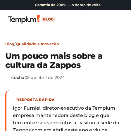
Garantia de 200%
— o dobro de volta
BLOG
Blog
/
Qualidade e Inovação
Um pouco mais sobre a
cultura da Zappos
rtocha
05 de abril de 2024
RESPOSTA RÁPIDA
Igor Furniel, diretor-executivo da Templum ,
empresa mantenedora deste blog e que
tem entre seus produtos a , visitou a sede da
Zappos.com em abril deste ano e viu de