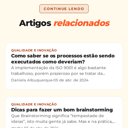
CONTINUE LENDO
Artigos
relacionados
QUALIDADE E INOVAÇÃO
Como saber se os processos estão sendo
executados como deveriam?
A implementação da ISO 9001 é algo bastante
trabalhoso, porém prazeroso por se tratar da
melhoria de sua organização. Neste post
Daniela Albuquerque
·
05 de abr. de 2024
explicamos um pouco mais sobre como medir se
seus processos estão sendo seguidos
corretamente.
QUALIDADE E INOVAÇÃO
Dicas para fazer um bom brainstorming
Que Brainstorming significa “tempestade de
ideias”, isto muita gente já sabe. Mas e na prática,
como se dá a sua aplicabilidade. Vamos ver