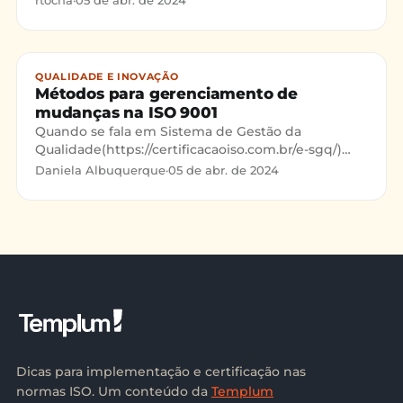
rtocha
·
05 de abr. de 2024
algumas dicas práticas para realização de um
bom braisntorming e como podemos aproveitar
ao máximo a ferramenta.
QUALIDADE E INOVAÇÃO
Métodos para gerenciamento de
mudanças na ISO 9001
Quando se fala em Sistema de Gestão da
Qualidade(https://certificacaoiso.com.br/e-sgq/)
(SGQ), principalmente com a implementação da
Daniela Albuquerque
·
05 de abr. de 2024
ISO 9001(https://certi
Dicas para implementação e certificação nas
normas ISO. Um conteúdo da
Templum