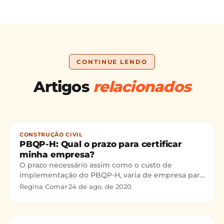
CONTINUE LENDO
Artigos
relacionados
CONSTRUÇÃO CIVIL
PBQP-H: Qual o prazo para certificar
minha empresa?
O prazo necessário assim como o custo de
implementação do PBQP-H, varia de empresa para
empresa. Mas uma coisa é decisiva e difere os
Regina Comar
·
24 de ago. de 2020
projetos que são concluídos no prazo previsto dos
outros: o envolvimento da empresa.