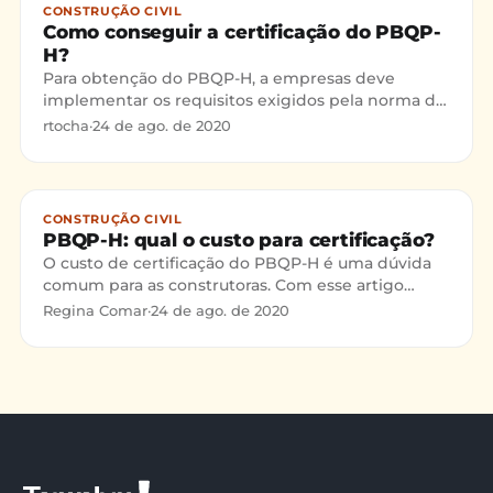
CONSTRUÇÃO CIVIL
Como conseguir a certificação do PBQP-
H?
Para obtenção do PBQP-H, a empresas deve
implementar os requisitos exigidos pela norma do
SiAC,. Primeiramente é aconselhável um
rtocha
·
24 de ago. de 2020
planejamento para uma boa implementação a fim
de garantir o cumprimento das exigências com
eficácia.
CONSTRUÇÃO CIVIL
PBQP-H: qual o custo para certificação?
O custo de certificação do PBQP-H é uma dúvida
comum para as construtoras. Com esse artigo
vamos listar os fatores que definem esse custo.
Regina Comar
·
24 de ago. de 2020