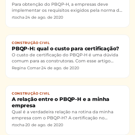
Para obtenção do PBQP-H, a empresas deve
implementar os requisitos exigidos pela norma do
SiAC,. Primeiramente é aconselhável um
rtocha
·
24 de ago. de 2020
planejamento para uma boa implementação a fim
de garantir o cumprimento das exigências com
eficácia.
CONSTRUÇÃO CIVIL
PBQP-H: qual o custo para certificação?
O custo de certificação do PBQP-H é uma dúvida
comum para as construtoras. Com esse artigo
vamos listar os fatores que definem esse custo.
Regina Comar
·
24 de ago. de 2020
CONSTRUÇÃO CIVIL
A relação entre o PBQP-H e a minha
empresa
Qual é a verdadeira relação na rotina da minha
empresa com o PBQP-H? A certificação no
Programa Brasileiro de Qualidade e Produtividade
rtocha
·
20 de ago. de 2020
do Habitat (PBQP-H)