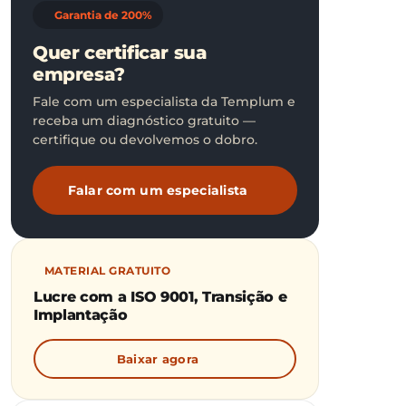
Garantia de 200%
Quer certificar sua
empresa?
Fale com um especialista da Templum e
receba um diagnóstico gratuito —
certifique ou devolvemos o dobro.
Falar com um especialista
MATERIAL GRATUITO
Lucre com a ISO 9001, Transição e
Implantação
Baixar agora