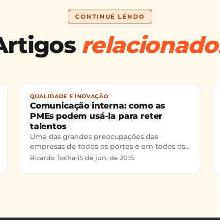
CONTINUE LENDO
Artigos
relacionado
QUALIDADE E INOVAÇÃO
Comunicação interna: como as
PMEs podem usá-la para reter
talentos
Uma das grandes preocupações das
empresas de todos os portes e em todos os
segmentos é a atração de profissionais
Ricardo Tocha
·
15 de jun. de 2015
qualificados, bem como a retenção destes