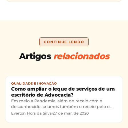
CONTINUE LENDO
Artigos
relacionados
QUALIDADE E INOVAÇÃO
Como ampliar o leque de serviços de um
escritório de Advocacia?
Em meio a Pandemia, além do receio com o
desconhecido, criamos também o receio pelo o
que já é conhecido, não é mesmo? Há quem diga
Everton Hora da Silva
·
27 de mar. de 2020
que escritórios de advocacia não funcionam sem
os Órgãos Judiciários.