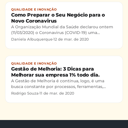
QUALIDADE E INOVAÇÃO
Como Preparar o Seu Negócio para o
Novo Coronavirus
A Organização Mundial da Saúde declarou ontem
(11/03/2020) o Coronavirus (COVID-19) uma
pandemia. A decisão foi anunciada pelo chefe da
Daniela Albuquerque
·
12 de mar. de 2020
agência, Tedros Ghebreyesus, em Genebra, nesta
quarta-feira. A doença, que surgiu no final do
dezembro, na China, está presente agora em 114
países, inclusive no Brasil.
QUALIDADE E INOVAÇÃO
Gestão de Melhoria: 3 Dicas para
Melhorar sua empresa 1% todo dia.
A Gestão de Melhoria é contínua, logo, é uma
busca constante por processos, ferramentas,
treinamentos...melhores, que otimizem tempo,
Rodrigo Souza
·
11 de mar. de 2020
dinheiro, usabilidade e atendam melhor seus
clientes, ou seja, que tenham mais qualidade.