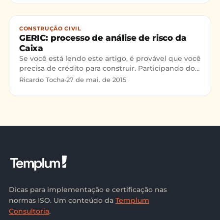
CONSTRUÇÃO CIVIL
GERIC: processo de análise de risco da
Caixa
Se você está lendo este artigo, é provável que você
precisa de crédito para construir. Participando do
Minha Casa Minha Vida ou não você vai precisar do
Ricardo Tocha
·
27 de mai. de 2015
GERIC.
Dicas para implementação e certificação nas
normas ISO. Um conteúdo da
Templum
Consultoria
.