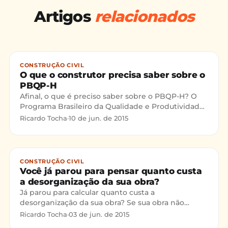
Artigos
relacionados
CONSTRUÇÃO CIVIL
O que o construtor precisa saber sobre o
PBQP-H
Afinal, o que é preciso saber sobre o PBQP-H? O
Programa Brasileiro da Qualidade e Produtividade
do Habitat (PBQP-H) é um programa criado pelo
Ricardo Tocha
·
10 de jun. de 2015
governo para
CONSTRUÇÃO CIVIL
Você já parou para pensar quanto custa
a desorganização da sua obra?
Já parou para calcular quanto custa a
desorganização da sua obra? Se sua obra não
possui locais adequados para armazenagem de
Ricardo Tocha
·
03 de jun. de 2015
materiais(https://certificaca