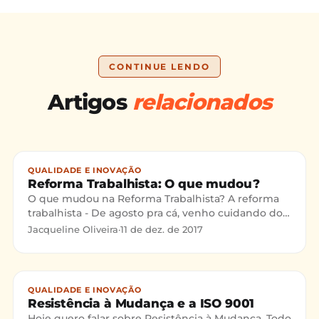
CONTINUE LENDO
Artigos
relacionados
QUALIDADE E INOVAÇÃO
Reforma Trabalhista: O que mudou?
O que mudou na Reforma Trabalhista? A reforma
trabalhista - De agosto pra cá, venho cuidando do
departamento pessoal aqui da Templum, e tenho
Jacqueline Oliveira
·
11 de dez. de 2017
olhado para q
QUALIDADE E INOVAÇÃO
Resistência à Mudança e a ISO 9001
Hoje quero falar sobre Resistência à Mudança. Todo