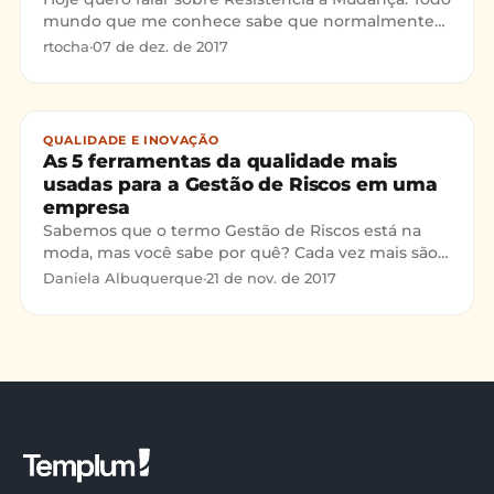
mundo que me conhece sabe que normalmente
escrevo sobre temas técnicos de um sistema de
rtocha
·
07 de dez. de 2017
gestão: Como ate
QUALIDADE E INOVAÇÃO
As 5 ferramentas da qualidade mais
usadas para a Gestão de Riscos em uma
empresa
Sabemos que o termo Gestão de Riscos está na
moda, mas você sabe por quê? Cada vez mais são
pequenos detalhes corporativos que diferem de
Daniela Albuquerque
·
21 de nov. de 2017
modo positivo ou não o desempenho de uma
organização em seu próprio mercado, não é
mesmo? Logo, agir preventivamente ao
surgimento de erros e articular uma cultura de
prevenção são um dos meios atuais mais eficazes
pra estimular a competitividade de um negócio.