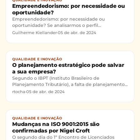
Empreendedorismo: por necessidade ou
oportunidade?
Empreendedorismo: por necessidade ou
oportunidade? Se analisarmos o perfil
comportamental dos empresários brasileiros,
Guilherme Kiellander
·
05 de abr. de 2024
percebemos que existem característic
QUALIDADE E INOVAÇÃO
O planejamento estratégico pode salvar
a sua empresa?
Segundo o IBPT (Instituto Brasileiro de
Planejamento Tributário), a falta de planejamento
estratégico e o desconhecimento do mercado são
rtocha
·
05 de abr. de 2024
os principais fatores de falência ou estagnação de
41% das micro e pequenas empresas brasileiras.
QUALIDADE E INOVAÇÃO
Mudanças na ISO 9001:2015 são
confirmadas por Nigel Croft
O segundo dia do 1º Encontro de Licenciados