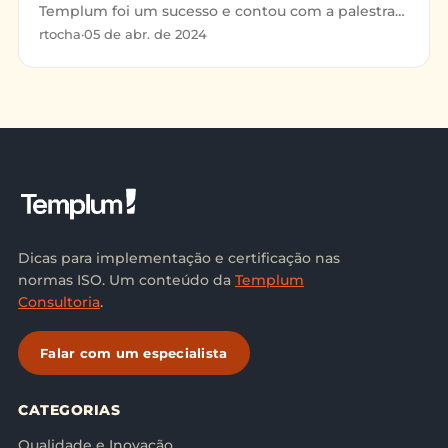
Templum foi um sucesso e contou com a palestra
de Nigel Howard Croft, presidente do Comitê
rtocha
·
05 de abr. de 2024
Técnico Internacional da ISO e presidente do
conselho da Associação Portuguesa de Certificação
(Apcer). O primeiro dia de evento também foi
bastante prestigiado e focou em gestão de
franquias, como falamos mais no blog da Templum.
Dicas para implementação e certificação nas
normas ISO. Um conteúdo da
Templum
Consultoria
.
Falar com um especialista
CATEGORIAS
Qualidade e Inovação